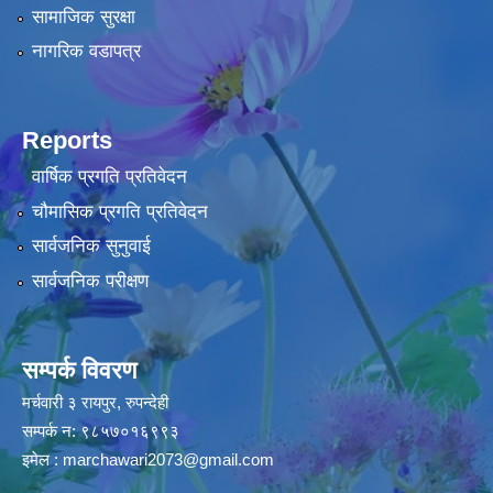
सामाजिक सुरक्षा
नागरिक वडापत्र
Reports
वार्षिक प्रगति प्रतिवेदन
चौमासिक प्रगति प्रतिवेदन
सार्वजनिक सुनुवाई
सार्वजनिक परीक्षण
सम्पर्क विवरण
मर्चवारी ३ रायपुर, रुपन्देही
सम्पर्क न: ९८५७०१६९९३
इमेल :
marchawari2073@gmail.com