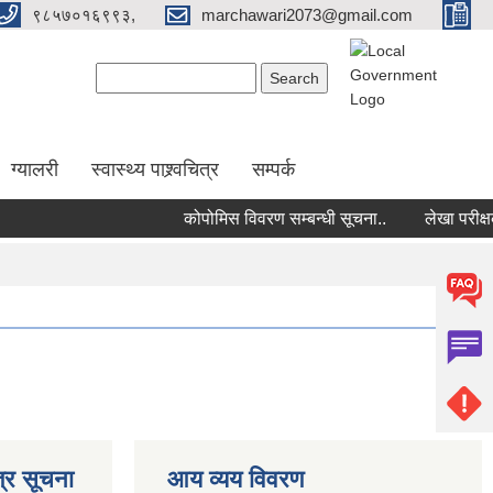
९८५७०१६९९३,
marchawari2073@gmail.com
Search form
Search
ग्यालरी
स्वास्थ्य पाश्र्वचित्र
सम्पर्क
कोपोमिस विवरण सम्बन्धी सूचना..
लेखा परीक्षक 
्र सूचना
आय व्यय विवरण