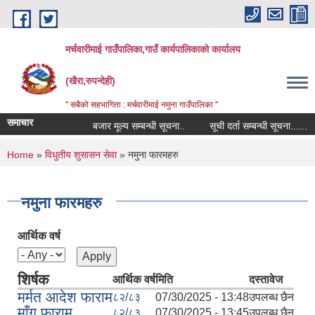
Skip to main content
मर्चवारीमाई गाउँपालिका,गाउँ कार्यपालिकाको कार्यालय
(खैरा,रुपन्देही)
" सबैको सहभागिता : मर्चवारीमाई नमुना गाउँपालिका "
समाचार
बजार मूल्य सम्बन्धी सूचना..
सूची दर्ता सम्बन्धी सूचना......
You are here
Home
»
विधुतीय शुसासन सेवा
» नमुना फारमहरु
नमुना फारमहरु
आर्थिक वर्ष
शिर्षक
आर्थिक वर्ष
मिति
दस्तावेज
मर्मत आदेश फाराम
८२/८३
07/30/2025 - 13:48
उपलब्ध छैन
माँग फाराम
८२/८३
07/30/2025 - 13:45
उपलब्ध छैन