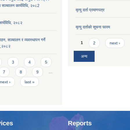
ा सञ्चालन कार्यविधि, २०८2
मृत्यु दर्ता प्रमाणपत्र
 कार्यविधि, २०८२
मृत्यु दर्ताकाे सूचना फारम
ठन, सञ्चालन र व्यवस्थापन गर्ने
Pages
1
2
next ›
यक,२०८२
अन्य
3
4
5
7
8
9
…
next ›
last »
ices
Reports