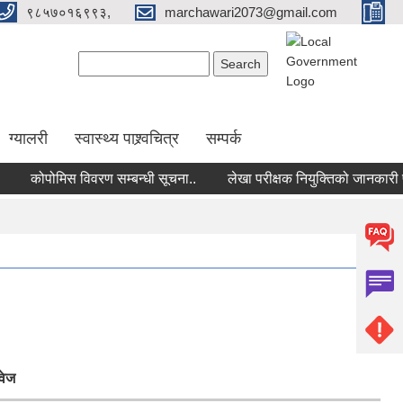
९८५७०१६९९३,
marchawari2073@gmail.com
Search form
Search
ग्यालरी
स्वास्थ्य पाश्र्वचित्र
सम्पर्क
कोपोमिस विवरण सम्बन्धी सूचना..
लेखा परीक्षक नियुक्तिको जानकारी पठाउन
वेज