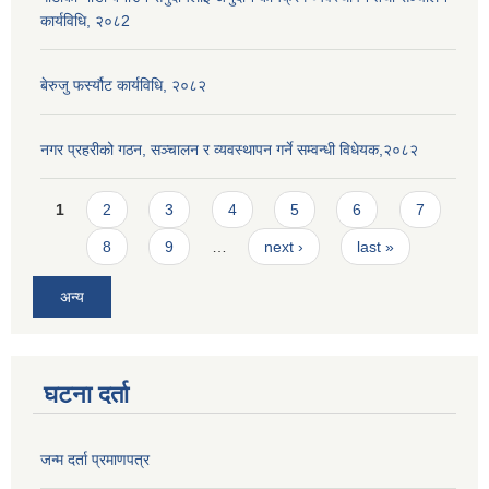
कार्यविधि, २०८2
बेरुजु फर्स्यौट कार्यविधि, २०८२
नगर प्रहरीको गठन, सञ्चालन र व्यवस्थापन गर्ने सम्वन्धी विधेयक,२०८२
Pages
1
2
3
4
5
6
7
8
9
…
next ›
last »
अन्य
घटना दर्ता
जन्म दर्ता प्रमाणपत्र