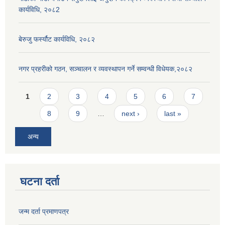
कार्यविधि, २०८2
बेरुजु फर्स्यौट कार्यविधि, २०८२
नगर प्रहरीको गठन, सञ्चालन र व्यवस्थापन गर्ने सम्वन्धी विधेयक,२०८२
Pages
1
2
3
4
5
6
7
8
9
…
next ›
last »
अन्य
घटना दर्ता
जन्म दर्ता प्रमाणपत्र