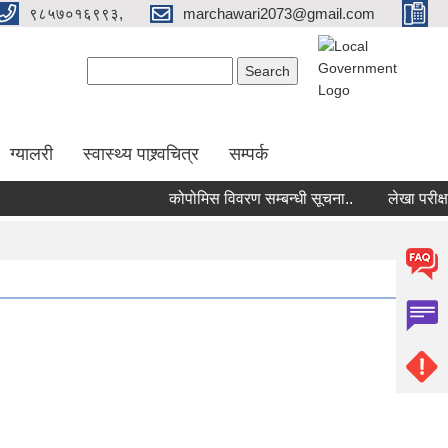
९८५७०१६९९३,
marchawari2073@gmail.com
Search form
Search
ग्यालरी
स्वास्थ्य पाश्र्वचित्र
सम्पर्क
कोपोमिस विवरण सम्बन्धी सूचना..
लेखा परीक्षक 