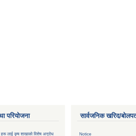
था परियोजना
सार्वजनिक खरिद/बोलपत
ू हरू लाई कृष शाखाकाे विशेष अनुराेध
Notice