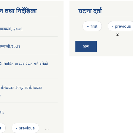
न तथा निर्देशिका
घटना दर्ता
Pages
« first
‹ previous
नियमावली, २०७६
2
निमवाली,२०७६
अन्य
धि निमयित वा व्यवस्थित गर्न बनेको
यसंचालन केन्द्र कार्यसंचालन
६
०७६
t
‹ previous
…