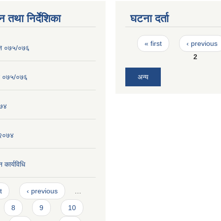
न तथा निर्देशिका
घटना दर्ता
Pages
« first
‹ previous
ेन ०७५/०७६
2
न ०७५/०७६
अन्य
०७४
 २०७४
 कार्यविधि
t
‹ previous
…
8
9
10