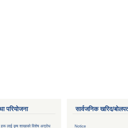
था परियोजना
सार्वजनिक खरिद/बोलपत
ू हरू लाई कृष शाखाकाे विशेष अनुराेध
Notice