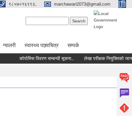
९८५७०१६९९३,
marchawari2073@gmail.com
Search form
Search
ग्यालरी
स्वास्थ्य पाश्र्वचित्र
सम्पर्क
कोपोमिस विवरण सम्बन्धी सूचना..
लेखा परीक्षक नियुक्तिको जानकारी