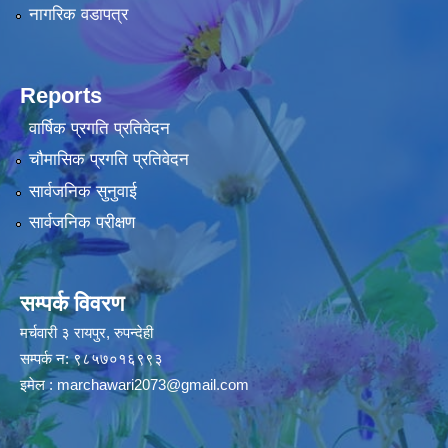
नागरिक वडापत्र
Reports
वार्षिक प्रगति प्रतिवेदन
चौमासिक प्रगति प्रतिवेदन
सार्वजनिक सुनुवाई
सार्वजनिक परीक्षण
सम्पर्क विवरण
मर्चवारी ३ रायपुर, रुपन्देही
सम्पर्क न: ९८५७०१६९९३
इमेल :
marchawari2073@gmail.com