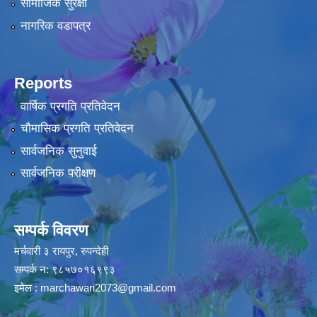
सामाजिक सुरक्षा
नागरिक वडापत्र
Reports
वार्षिक प्रगति प्रतिवेदन
चौमासिक प्रगति प्रतिवेदन
सार्वजनिक सुनुवाई
सार्वजनिक परीक्षण
सम्पर्क विवरण
मर्चवारी ३ रायपुर, रुपन्देही
सम्पर्क न: ९८५७०१६९९३
इमेल :
marchawari2073@gmail.com