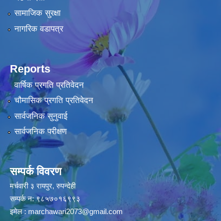
सामाजिक सुरक्षा
नागरिक वडापत्र
Reports
वार्षिक प्रगति प्रतिवेदन
चौमासिक प्रगति प्रतिवेदन
सार्वजनिक सुनुवाई
सार्वजनिक परीक्षण
सम्पर्क विवरण
मर्चवारी ३ रायपुर, रुपन्देही
सम्पर्क न: ९८५७०१६९९३
इमेल :
marchawari2073@gmail.com