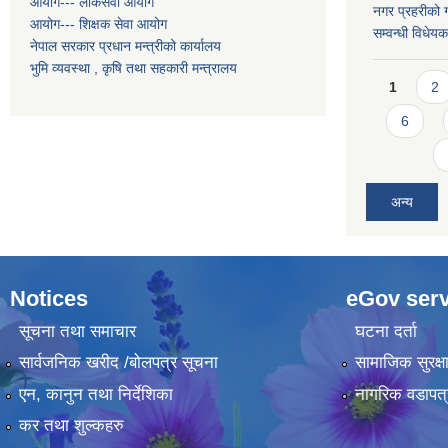
आयोग--- लोकसेवा आयोग
नगर प्रहरीको ग
आयोग--- शिक्षक सेवा आयोग
सम्वन्धी विधे
नेपाल सरकार प्रधान मन्त्रीको कार्यालय
भुमि व्यवस्था , कृषि तथा सहकारी मन्त्रालय
Pages
1
2
6
अन्य
Notices
eGov serv
सूचना तथा समाचार
घटना दर्ता
सार्वजनिक खरीद /बोलपत्र सूचना
सामाजिक सुरक्ष
एन, कानुन तथा निर्देशिका
नागरिक वडापत्
कर तथा शुल्कहरु