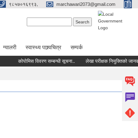
९८५७०१६९९३,
marchawari2073@gmail.com
Search form
Search
ग्यालरी
स्वास्थ्य पाश्र्वचित्र
सम्पर्क
कोपोमिस विवरण सम्बन्धी सूचना..
लेखा परीक्षक नियुक्तिको जानकारी प