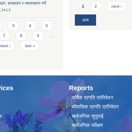
ठन, सञ्चालन र व्यवस्थापन गर्ने
Pages
1
2
next ›
यक,२०८२
अन्य
3
4
5
7
8
9
…
next ›
last »
ices
Reports
वार्षिक प्रगति प्रतिवेदन
ा
चौमासिक प्रगति प्रतिवेदन
र
सार्वजनिक सुनुवाई
सार्वजनिक परीक्षण