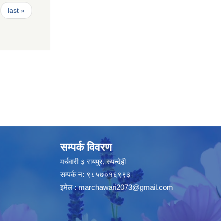
last »
सम्पर्क विवरण
मर्चवारी ३ रायपुर, रुपन्देही
सम्पर्क न: ९८५७०१६९९३
इमेल :
marchawari2073@gmail.com