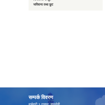
जरिवाना तथा छुट
सम्पर्क विवरण
मर्चवारी ३ रायपुर, रुपन्देही