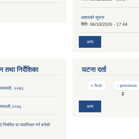
आशयको सूचना
मिति:
06/10/2026 - 17:44
अन्य
न तथा निर्देशिका
घटना दर्ता
Pages
« first
‹ previous
नियमावली, २०७६
2
निमवाली,२०७६
अन्य
धि निमयित वा व्यवस्थित गर्न बनेको