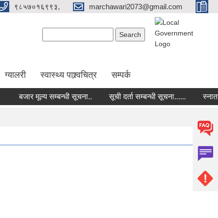
९८५७०१६९९३,
marchawari2073@gmail.com
Search form
Search
ग्यालरी
स्वास्थ्य पाश्र्वचित्र
सम्पर्क
बजार मूल्य सम्बन्धी सूचना..
सूची दर्ता सम्बन्धी सूचना......
स्नातक तह