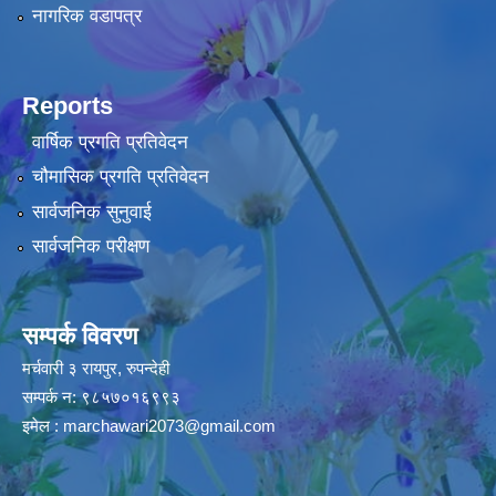
नागरिक वडापत्र
Reports
वार्षिक प्रगति प्रतिवेदन
चौमासिक प्रगति प्रतिवेदन
सार्वजनिक सुनुवाई
सार्वजनिक परीक्षण
सम्पर्क विवरण
मर्चवारी ३ रायपुर, रुपन्देही
सम्पर्क न: ९८५७०१६९९३
इमेल :
marchawari2073@gmail.com