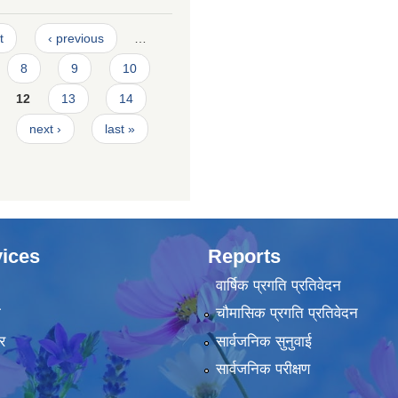
t
‹ previous
…
8
9
10
12
13
14
next ›
last »
ices
Reports
वार्षिक प्रगति प्रतिवेदन
ा
चौमासिक प्रगति प्रतिवेदन
र
सार्वजनिक सुनुवाई
सार्वजनिक परीक्षण