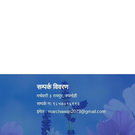
सम्पर्क विवरण
मर्चवारी ३ रायपुर, रुपन्देही
सम्पर्क न: ९८५७०१६९९३
इमेल :
marchawari2073@gmail.com