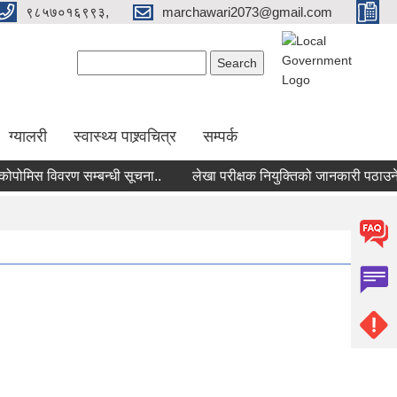
९८५७०१६९९३,
marchawari2073@gmail.com
Search form
Search
ग्यालरी
स्वास्थ्य पाश्र्वचित्र
सम्पर्क
ोमिस विवरण सम्बन्धी सूचना..
लेखा परीक्षक नियुक्तिको जानकारी पठाउने सम्