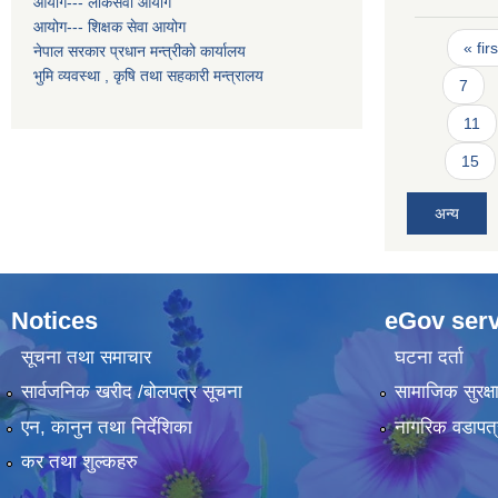
आयोग--- लोकसेवा आयोग
आयोग--- शिक्षक सेवा आयोग
Pages
« firs
नेपाल सरकार प्रधान मन्त्रीको कार्यालय
भुमि व्यवस्था , कृषि तथा सहकारी मन्त्रालय
7
11
15
अन्य
Notices
eGov serv
सूचना तथा समाचार
घटना दर्ता
सार्वजनिक खरीद /बोलपत्र सूचना
सामाजिक सुरक्ष
एन, कानुन तथा निर्देशिका
नागरिक वडापत्
कर तथा शुल्कहरु