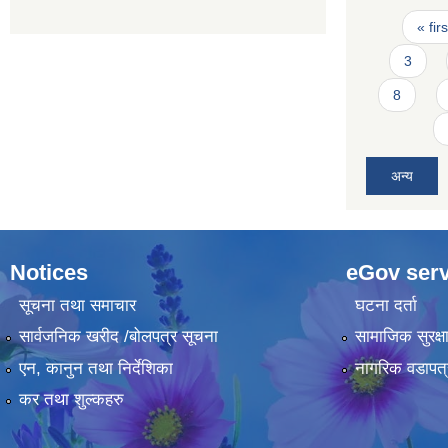
Pages
« firs
3
8
अन्य
Notices
eGov serv
सूचना तथा समाचार
घटना दर्ता
सार्वजनिक खरीद /बोलपत्र सूचना
सामाजिक सुरक्ष
एन, कानुन तथा निर्देशिका
नागरिक वडापत्
कर तथा शुल्कहरु