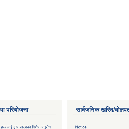
था परियोजना
सार्वजनिक खरिद/बोलपत
ू हरू लाई कृष शाखाकाे विशेष अनुराेध
Notice