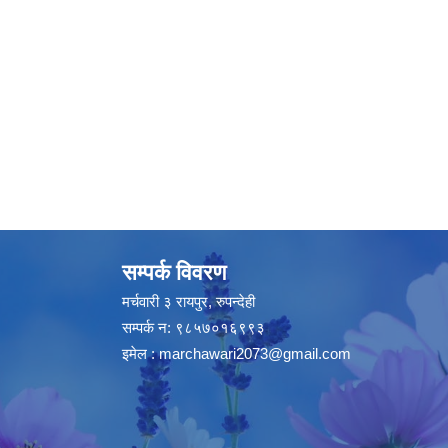
सम्पर्क विवरण
मर्चवारी ३ रायपुर, रुपन्देही
सम्पर्क न: ९८५७०१६९९३
इमेल :
marchawari2073@gmail.com