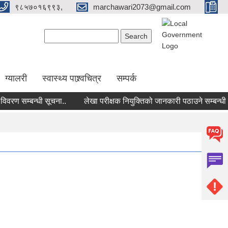
९८५७०१६९९३,
marchawari2073@gmail.com
Search form
Search
ग्यालरी
स्वास्थ्य पाश्र्वचित्र
सम्पर्क
ण सम्बन्धी सूचना..
लेखा परीक्षक नियुक्तिको जानकारी पठाउने सम्बन्धी सू