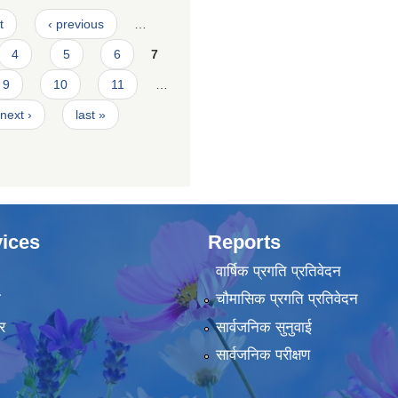
t
‹ previous
…
4
5
6
7
9
10
11
…
next ›
last »
ices
Reports
वार्षिक प्रगति प्रतिवेदन
ा
चौमासिक प्रगति प्रतिवेदन
र
सार्वजनिक सुनुवाई
सार्वजनिक परीक्षण