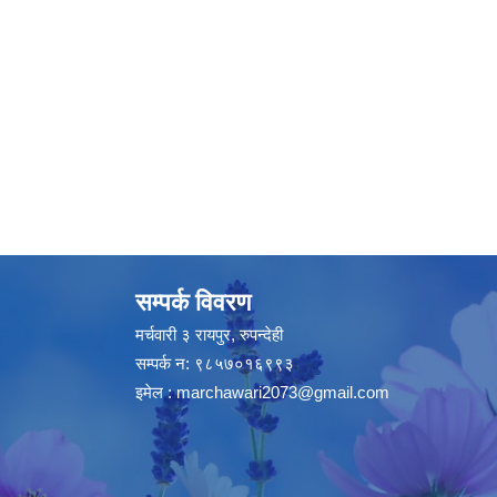
सम्पर्क विवरण
मर्चवारी ३ रायपुर, रुपन्देही
सम्पर्क न: ९८५७०१६९९३
इमेल :
marchawari2073@gmail.com