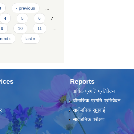
t
‹ previous
…
4
5
6
7
9
10
11
…
next ›
last »
ices
Reports
वार्षिक प्रगति प्रतिवेदन
ा
चौमासिक प्रगति प्रतिवेदन
र
सार्वजनिक सुनुवाई
सार्वजनिक परीक्षण