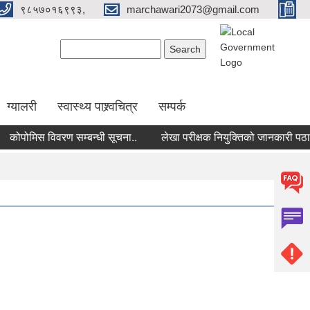
९८५७०१६९९३,
marchawari2073@gmail.com
Search form
Search
ग्यालरी
स्वास्थ्य पाश्र्वचित्र
सम्पर्क
ोपोमिस विवरण सम्बन्धी सूचना..
लेखा परीक्षक नियुक्तिको जानकारी पठाउने स