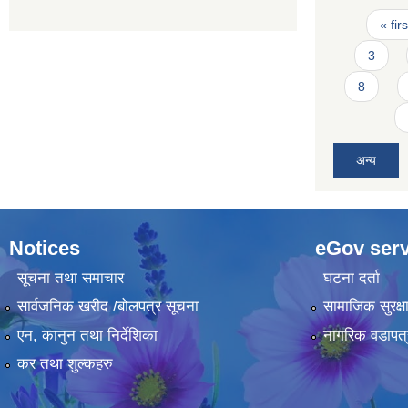
Pages
« firs
3
8
अन्य
Notices
eGov serv
सूचना तथा समाचार
घटना दर्ता
सार्वजनिक खरीद /बोलपत्र सूचना
सामाजिक सुरक्ष
एन, कानुन तथा निर्देशिका
नागरिक वडापत्
कर तथा शुल्कहरु