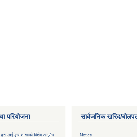
था परियोजना
सार्वजनिक खरिद/बोलपत
ू हरू लाई कृष शाखाकाे विशेष अनुराेध
Notice