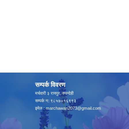
सम्पर्क विवरण
मर्चवारी ३ रायपुर, रुपन्देही
सम्पर्क न: ९८५७०१६९९३
इमेल :
marchawari2073@gmail.com