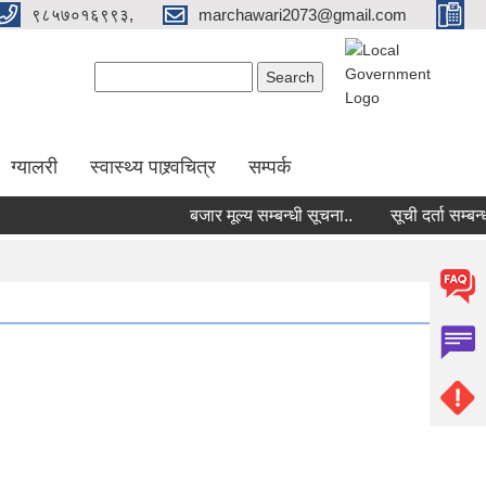
९८५७०१६९९३,
marchawari2073@gmail.com
Search form
Search
ग्यालरी
स्वास्थ्य पाश्र्वचित्र
सम्पर्क
बजार मूल्य सम्बन्धी सूचना..
सूची दर्ता सम्बन्धी सू