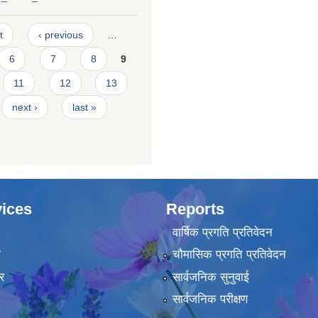
t
‹ previous
…
6
7
8
9
11
12
13
next ›
last »
ices
Reports
वार्षिक प्रगति प्रतिवेदन
ा
चौमासिक प्रगति प्रतिवेदन
र
सार्वजनिक सुनुवाई
सार्वजनिक परीक्षण