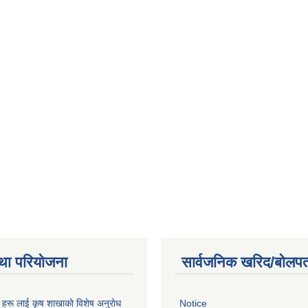
था परियोजना
सार्वजनिक खरिद/बोलपत
ू हरू लाई कृष शाखाकाे विशेष अनुराेध
Notice