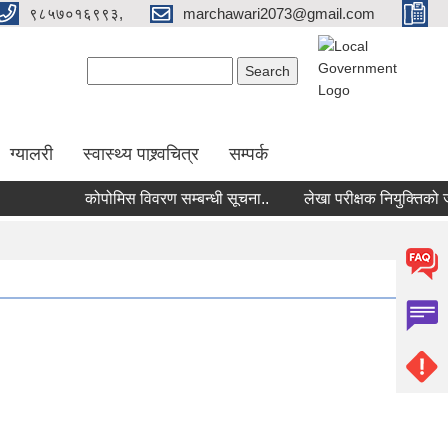
९८५७०१६९९३,
marchawari2073@gmail.com
Search form
Search
ग्यालरी
स्वास्थ्य पाश्र्वचित्र
सम्पर्क
कोपोमिस विवरण सम्बन्धी सूचना..
लेखा परीक्षक नियुक्तिको जानक