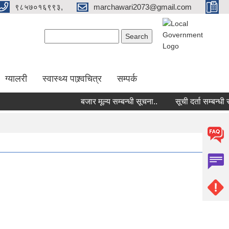
९८५७०१६९९३,
marchawari2073@gmail.com
Search form
Search
ग्यालरी
स्वास्थ्य पाश्र्वचित्र
सम्पर्क
बजार मूल्य सम्बन्धी सूचना..
सूची दर्ता सम्बन्धी सूचना