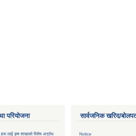
था परियोजना
सार्वजनिक खरिद/बोलपत
ू हरू लाई कृष शाखाकाे विशेष अनुराेध
Notice