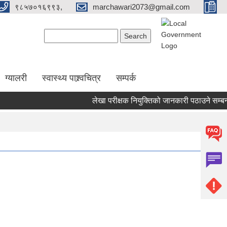
९८५७०१६९९३,
marchawari2073@gmail.com
Search form
Search
ग्यालरी
स्वास्थ्य पाश्र्वचित्र
सम्पर्क
लेखा परीक्षक नियुक्तिको जानकारी पठाउने सम्बन्धी स