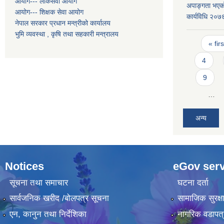
आयोग--- लोकसेवा आयोग
अपाङ्गता भएको
आयोग--- शिक्षक सेवा आयोग
कार्यविधि २०७
नेपाल सरकार प्रधान मन्त्रीको कार्यालय
भुमि व्यवस्था , कृषि तथा सहकारी मन्त्रालय
Pages
« firs
4
9
…
अन्य
Notices
eGov serv
सूचना तथा समाचार
घटना दर्ता
सार्वजनिक खरीद /बोलपत्र सूचना
सामाजिक सुरक्ष
एन, कानुन तथा निर्देशिका
नागरिक वडापत्