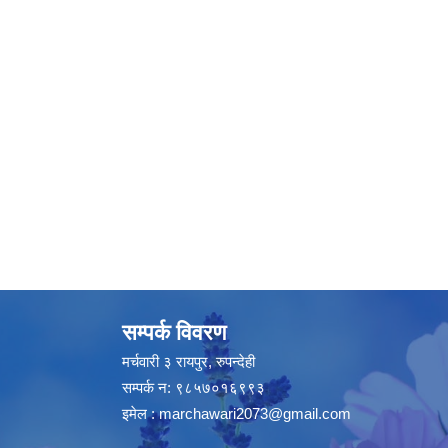
सम्पर्क विवरण
मर्चवारी ३ रायपुर, रुपन्देही
सम्पर्क न: ९८५७०१६९९३
इमेल :
marchawari2073@gmail.com