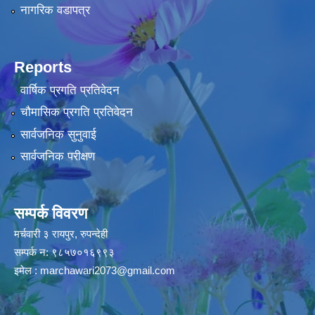
नागरिक वडापत्र
Reports
वार्षिक प्रगति प्रतिवेदन
चौमासिक प्रगति प्रतिवेदन
सार्वजनिक सुनुवाई
सार्वजनिक परीक्षण
सम्पर्क विवरण
मर्चवारी ३ रायपुर, रुपन्देही
सम्पर्क न: ९८५७०१६९९३
इमेल :
marchawari2073@gmail.com