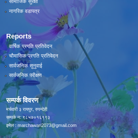
सामाजिक सुरक्षा
नागरिक वडापत्र
Reports
वार्षिक प्रगति प्रतिवेदन
चौमासिक प्रगति प्रतिवेदन
सार्वजनिक सुनुवाई
सार्वजनिक परीक्षण
सम्पर्क विवरण
मर्चवारी ३ रायपुर, रुपन्देही
सम्पर्क न: ९८५७०१६९९३
इमेल :
marchawari2073@gmail.com