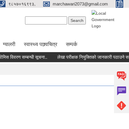
९८५७०१६९९३,
marchawari2073@gmail.com
Search form
Search
ग्यालरी
स्वास्थ्य पाश्र्वचित्र
सम्पर्क
स विवरण सम्बन्धी सूचना..
लेखा परीक्षक नियुक्तिको जानकारी पठाउने सम्बन