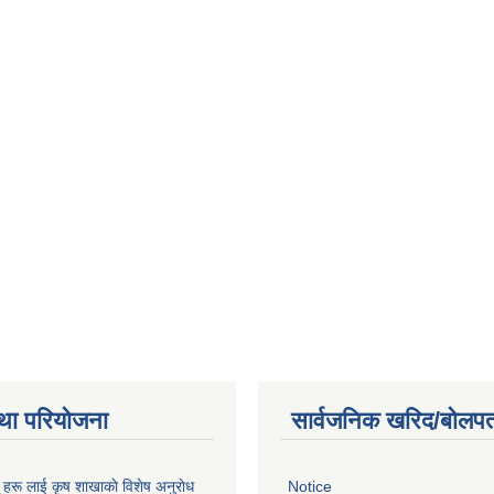
था परियोजना
सार्वजनिक खरिद/बोलपत
ू हरू लाई कृष शाखाकाे विशेष अनुराेध
Notice