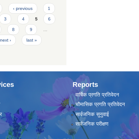
‹ previous
1
3
4
5
6
8
9
…
next ›
last »
ices
Reports
वार्षिक प्रगति प्रतिवेदन
ा
चौमासिक प्रगति प्रतिवेदन
र
सार्वजनिक सुनुवाई
सार्वजनिक परीक्षण