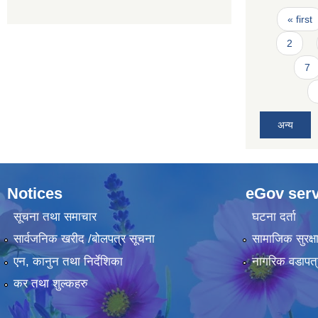
Pages
« first
2
7
अन्य
Notices
eGov serv
सूचना तथा समाचार
घटना दर्ता
सार्वजनिक खरीद /बोलपत्र सूचना
सामाजिक सुरक्ष
एन, कानुन तथा निर्देशिका
नागरिक वडापत्
कर तथा शुल्कहरु