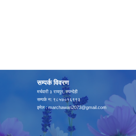
सम्पर्क विवरण
मर्चवारी ३ रायपुर, रुपन्देही
सम्पर्क न: ९८५७०१६९९३
इमेल :
marchawari2073@gmail.com