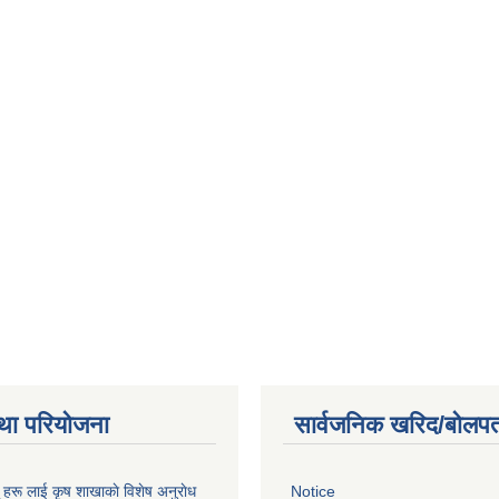
था परियोजना
सार्वजनिक खरिद/बोलपत
ू हरू लाई कृष शाखाकाे विशेष अनुराेध
Notice