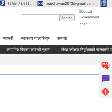
९८५७०१६९९३,
marchawari2073@gmail.com
Search form
Search
ग्यालरी
स्वास्थ्य पाश्र्वचित्र
सम्पर्क
कोपोमिस विवरण सम्बन्धी सूचना..
लेखा परीक्षक नियुक्तिको जानकारी पठाउन