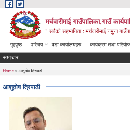
Skip to main content
मर्चवारीमाई गाउँपालिका,गाउँ कार्यप
" सबैको सहभागिता : मर्चवारीमाई नमुना गाउँप
गृहपृष्ठ
परिचय
वडा कार्यालयहरु
कार्यक्रम तथा परियो
समाचार
You are here
Home
» आशुताेष त्रिपाठी
आशुताेष त्रिपाठी