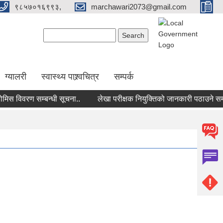
९८५७०१६९९३,
marchawari2073@gmail.com
Search form
Search
ग्यालरी
स्वास्थ्य पाश्र्वचित्र
सम्पर्क
 विवरण सम्बन्धी सूचना..
लेखा परीक्षक नियुक्तिको जानकारी पठाउने सम्बन्