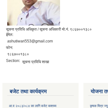
सूचना प्रविधि अधिकृत / सूचना अधिकारी मो.नं. ९८६७००१३८०
ईमेल:
ashutiwari553@gmail.com
फोन:
९८६७००१३८०
Section:
सूचना प्रविधि शाखा
बजेट तथा कार्यक्रम
योजना त
आ.व २०८३/०८४ का लागि बजेट बक्तब्य
कृषक मित्र ज्य