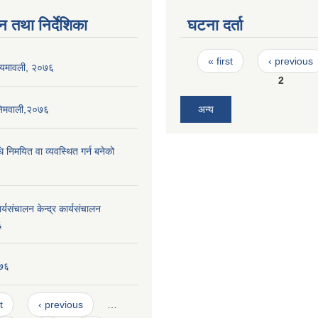
न तथा निर्देशिका
घटना दर्ता
Pages
« first
‹ previous
नियमावली, २०७६
2
निमवाली,२०७६
अन्य
धि निमयित वा व्यवस्थित गर्न बनेको
यसंचालन केन्द्र कार्यसंचालन
६
०७६
t
‹ previous
…