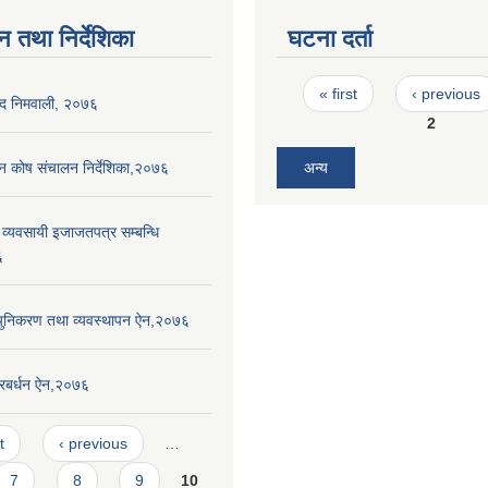
न तथा निर्देशिका
घटना दर्ता
Pages
« first
‹ previous
िद निमवाली, २०७६
2
पन कोष संचालन निर्देशिका,२०७६
अन्य
ाण व्यवसायी इजाजतपत्र सम्बन्धि
६
्युनिकरण तथा व्यवस्थापन ऐन,२०७६
प्रबर्धन ऐन,२०७६
t
‹ previous
…
7
8
9
10