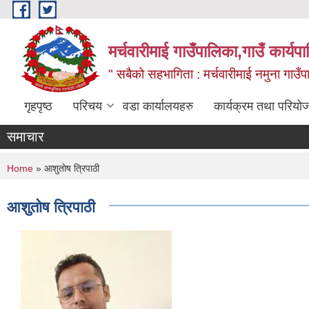
Skip to main content
मर्चवारीमाई गाउँपालिका,गाउँ कार्यप
" सबैको सहभागिता : मर्चवारीमाई नमुना गाउँप
गृहपृष्ठ
परिचय
वडा कार्यालयहरु
कार्यक्रम तथा परियो
समाचार
You are here
Home
» आशुताेष त्रिपाठी
आशुताेष त्रिपाठी