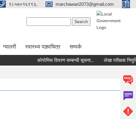
९८५७०१६९९३,
marchawari2073@gmail.com
Search form
Search
ग्यालरी
स्वास्थ्य पाश्र्वचित्र
सम्पर्क
कोपोमिस विवरण सम्बन्धी सूचना..
लेखा परीक्षक नियुक्ति