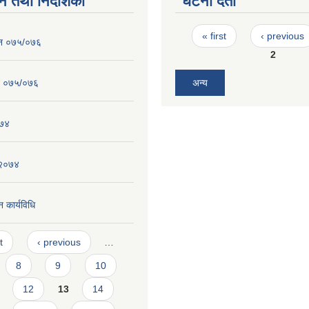
न तथा निर्देशिका
घटना दर्ता
Pages
« first
‹ previous
ेन ०७५/०७६
2
न ०७५/०७६
अन्य
०७४
 २०७४
 कार्यविधि
t
‹ previous
…
8
9
10
12
13
14