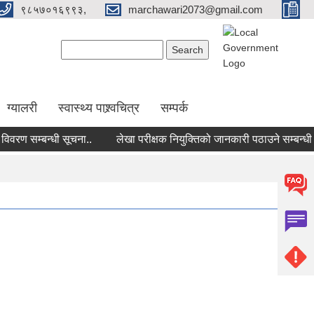
९८५७०१६९९३,
marchawari2073@gmail.com
Search form
Search
ग्यालरी
स्वास्थ्य पाश्र्वचित्र
सम्पर्क
रण सम्बन्धी सूचना..
लेखा परीक्षक नियुक्तिको जानकारी पठाउने सम्बन्धी सू