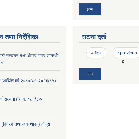
अन्य
न तथा निर्देशिका
घटना दर्ता
Pages
« first
‹ previous
माटो उत्खनन तथा ओसार पसार सम्नब्धी
2
०८०
अन्य
(आर्थिक वर्ष २०८०/८१-२०८४/८५)
र्च संरचना (आ.व. ०८१/८२-
 (वितरण तथा व्यवस्थापन) दोस्रो