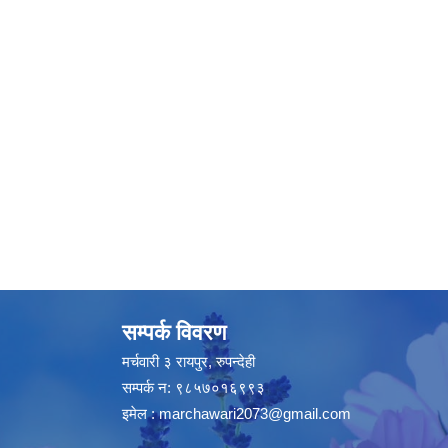
सम्पर्क विवरण
मर्चवारी ३ रायपुर, रुपन्देही
सम्पर्क न: ९८५७०१६९९३
इमेल :
marchawari2073@gmail.com