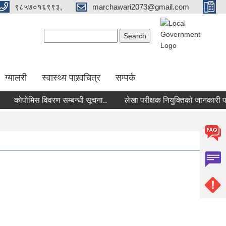
९८५७०१६९९३,
marchawari2073@gmail.com
Search form
Search
ग्यालरी
स्वास्थ्य पाश्र्वचित्र
सम्पर्क
कोपोमिस विवरण सम्बन्धी सूचना..
लेखा परीक्षक नियुक्तिको जानकारी पठाउने