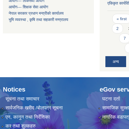
आयोग--- लोकसेवा आयोग
एकिकृत कार्यव
आयोग--- शिक्षक सेवा आयोग
नेपाल सरकार प्रधान मन्त्रीको कार्यालय
Pages
« first
भुमि व्यवस्था , कृषि तथा सहकारी मन्त्रालय
2
7
अन्य
Notices
eGov serv
सूचना तथा समाचार
घटना दर्ता
सार्वजनिक खरीद /बोलपत्र सूचना
सामाजिक सुरक्ष
एन, कानुन तथा निर्देशिका
नागरिक वडापत्
कर तथा शुल्कहरु