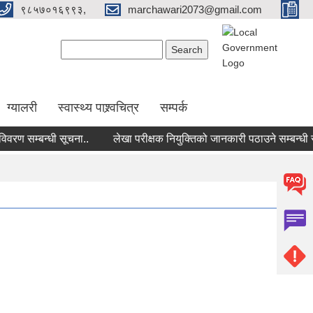
९८५७०१६९९३,
marchawari2073@gmail.com
Search form
Search
ग्यालरी
स्वास्थ्य पाश्र्वचित्र
सम्पर्क
 सम्बन्धी सूचना..
लेखा परीक्षक नियुक्तिको जानकारी पठाउने सम्बन्धी सूचन