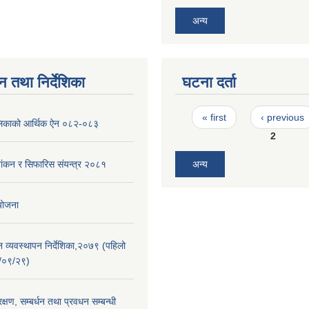
अन्य
न तथा निर्देशिका
घटना दर्ता
Pages
« first
‹ previous
पालिकाको आर्थिक ऐन ०८२-०८३
2
शांकन र सिफारिस संयन्त्र २०८१
अन्य
 योजना
न व्यवस्थापन निर्देशिका,२०७९ (पहिलो
/०९/२९)
्षण, सम्बर्धन तथा प्रवधन सम्बन्धी