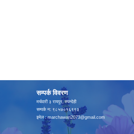
सम्पर्क विवरण
मर्चवारी ३ रायपुर, रुपन्देही
सम्पर्क न: ९८५७०१६९९३
इमेल :
marchawari2073@gmail.com