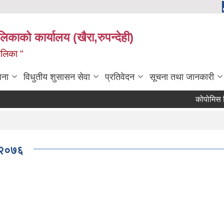
ालिकाको कार्यालय (खैरा,रुपन्देही)
ालिका "
जना
विधुतीय शुसासन सेवा
प्रतिवेदन
सूचना तथा जानकारी
कोपोमिस विवरण
न,२०७६