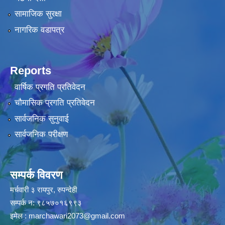
सामाजिक सुरक्षा
नागरिक वडापत्र
Reports
वार्षिक प्रगति प्रतिवेदन
चौमासिक प्रगति प्रतिवेदन
सार्वजनिक सुनुवाई
सार्वजनिक परीक्षण
सम्पर्क विवरण
मर्चवारी ३ रायपुर, रुपन्देही
सम्पर्क न: ९८५७०१६९९३
इमेल :
marchawari2073@gmail.com