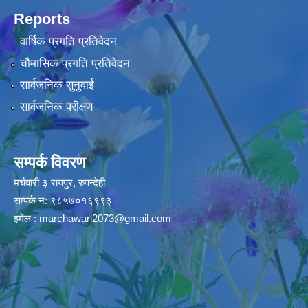
Reports
वार्षिक प्रगति प्रतिवेदन
चौमासिक प्रगति प्रतिवेदन
सार्वजनिक सुनुवाई
सार्वजनिक परीक्षण
सम्पर्क विवरण
मर्चवारी ३ रायपुर, रुपन्देही
सम्पर्क न: ९८५७०१६९९३
इमेल :
marchawari2073@gmail.com