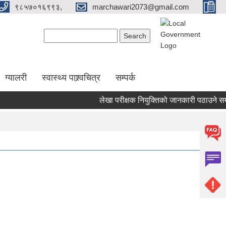
९८५७०१६९९३,
marchawari2073@gmail.com
Search form
Search
ग्यालरी
स्वास्थ्य पाश्र्वचित्र
सम्पर्क
लेखा परीक्षक नियुक्तिको जानकारी पठाउने सम्बन्ध