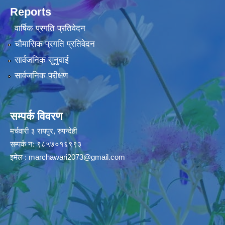
Reports
वार्षिक प्रगति प्रतिवेदन
चौमासिक प्रगति प्रतिवेदन
सार्वजनिक सुनुवाई
सार्वजनिक परीक्षण
सम्पर्क विवरण
मर्चवारी ३ रायपुर, रुपन्देही
सम्पर्क न: ९८५७०१६९९३
इमेल :
marchawari2073@gmail.com