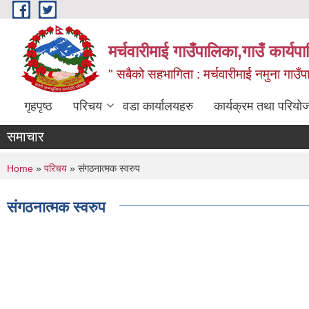
Skip to main content
मर्चवारीमाई गाउँपालिका,गाउँ कार्यप
" सबैको सहभागिता : मर्चवारीमाई नमुना गाउँप
गृहपृष्ठ
परिचय
वडा कार्यालयहरु
कार्यक्रम तथा परियो
समाचार
You are here
Home
»
परिचय
» संगठनात्मक स्वरुप
संगठनात्मक स्वरुप