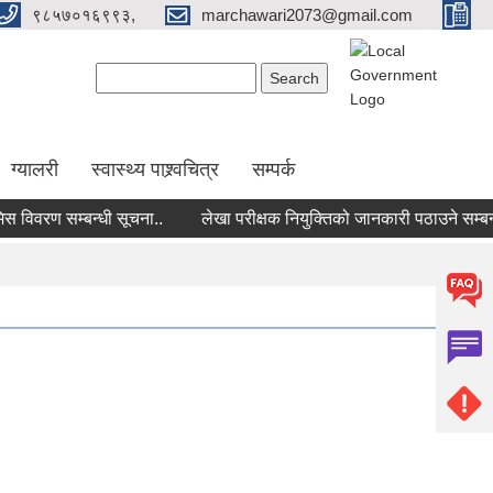
९८५७०१६९९३,
marchawari2073@gmail.com
Search form
Search
ग्यालरी
स्वास्थ्य पाश्र्वचित्र
सम्पर्क
वरण सम्बन्धी सूचना..
लेखा परीक्षक नियुक्तिको जानकारी पठाउने सम्बन्धी 