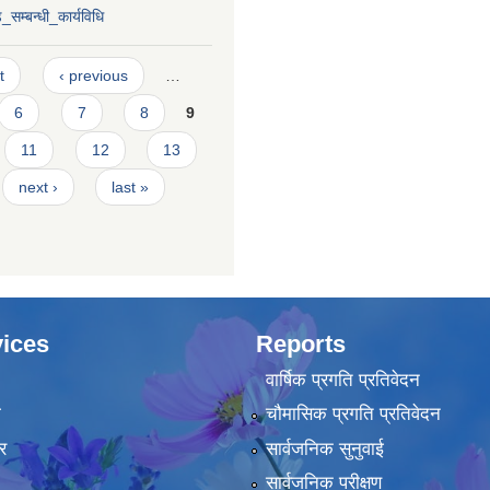
_सम्बन्धी_कार्यविधि
t
‹ previous
…
6
7
8
9
11
12
13
next ›
last »
ices
Reports
वार्षिक प्रगति प्रतिवेदन
ा
चौमासिक प्रगति प्रतिवेदन
र
सार्वजनिक सुनुवाई
सार्वजनिक परीक्षण