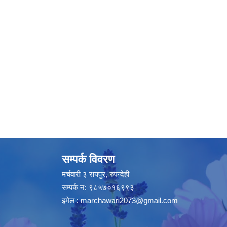
सम्पर्क विवरण
मर्चवारी ३ रायपुर, रुपन्देही
सम्पर्क न: ९८५७०१६९९३
इमेल :
marchawari2073@gmail.com