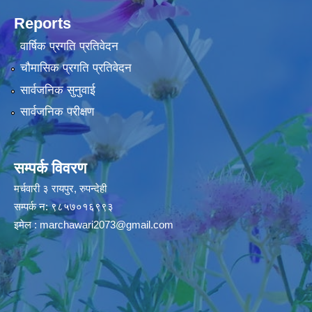
Reports
वार्षिक प्रगति प्रतिवेदन
चौमासिक प्रगति प्रतिवेदन
सार्वजनिक सुनुवाई
सार्वजनिक परीक्षण
सम्पर्क विवरण
मर्चवारी ३ रायपुर, रुपन्देही
सम्पर्क न: ९८५७०१६९९३
इमेल :
marchawari2073@gmail.com