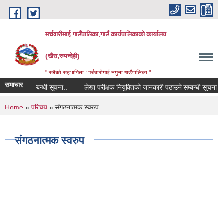
Skip to main content
मर्चवारीमाई गाउँपालिका,गाउँ कार्यपालिकाको कार्यालय
(खैरा,रुपन्देही)
" सबैको सहभागिता : मर्चवारीमाई नमुना गाउँपालिका "
समाचार
 विवरण सम्बन्धी सूचना..
लेखा परीक्षक नियुक्तिको जानकारी पठाउने सम्बन्धी सूचना
You are here
Home
»
परिचय
» संगठनात्मक स्वरुप
संगठनात्मक स्वरुप