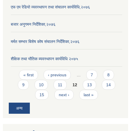
एफ एम रेडियो व्यवस्थापन तथा संचालन कार्यविधि,२०७६
बजार अनुगमन निर्देशिका,२०७६
मर्मत सम्भार बिशेष कोष संचालन निर्देशिका,२०७६
शैक्षिक तथा भाैतिक ब्यवस्थापन कार्यविधि २०७५
Pages
« first
‹ previous
…
7
8
9
10
11
12
13
14
15
next ›
last »
अन्य