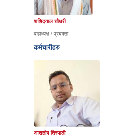
शशिदयाल चौधरी
वडाध्यक्ष / प्रबक्ता
कर्मचारीहरु
आशुताेष त्रिपाठी