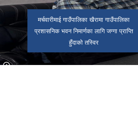
मर्चवारीमाई गाउँपालिका खैरामा गाउँपालिका
प्रशासनिक भवन निमार्णका लागि जग्गा प्राप्ति
हुँदाको तस्विर
श्री मर्चवारीमाइकाे मन्दिर