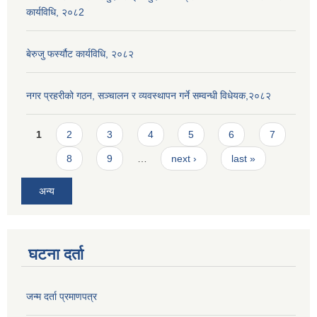
कार्यविधि, २०८2
बेरुजु फर्स्यौट कार्यविधि, २०८२
नगर प्रहरीको गठन, सञ्चालन र व्यवस्थापन गर्ने सम्वन्धी विधेयक,२०८२
Pages
1
2
3
4
5
6
7
8
9
…
next ›
last »
अन्य
घटना दर्ता
जन्म दर्ता प्रमाणपत्र