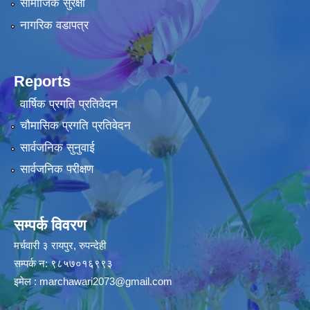
सामाजिक सुरक्षा
नागरिक वडापत्र
Reports
वार्षिक प्रगति प्रतिवेदन
चौमासिक प्रगति प्रतिवेदन
सार्वजनिक सुनुवाई
सार्वजनिक परीक्षण
सम्पर्क विवरण
मर्चवारी ३ रायपुर, रुपन्देही
सम्पर्क न: ९८५७०१६९९३
इमेल :
marchawari2073@gmail.com