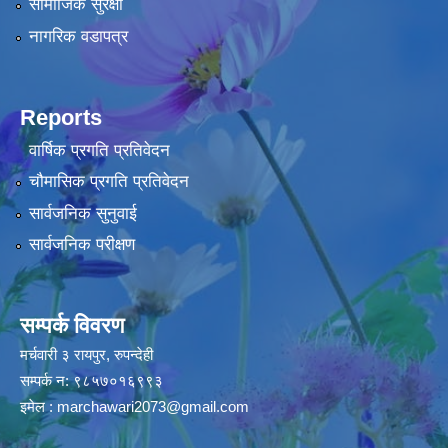
सामाजिक सुरक्षा
नागरिक वडापत्र
Reports
वार्षिक प्रगति प्रतिवेदन
चौमासिक प्रगति प्रतिवेदन
सार्वजनिक सुनुवाई
सार्वजनिक परीक्षण
सम्पर्क विवरण
मर्चवारी ३ रायपुर, रुपन्देही
सम्पर्क न: ९८५७०१६९९३
इमेल :
marchawari2073@gmail.com