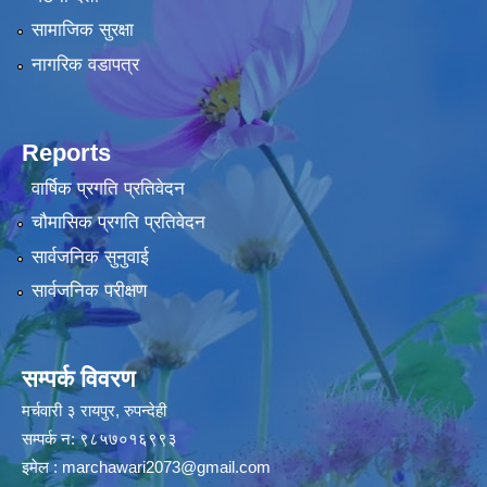
सामाजिक सुरक्षा
नागरिक वडापत्र
Reports
वार्षिक प्रगति प्रतिवेदन
चौमासिक प्रगति प्रतिवेदन
सार्वजनिक सुनुवाई
सार्वजनिक परीक्षण
सम्पर्क विवरण
मर्चवारी ३ रायपुर, रुपन्देही
सम्पर्क न: ९८५७०१६९९३
इमेल :
marchawari2073@gmail.com