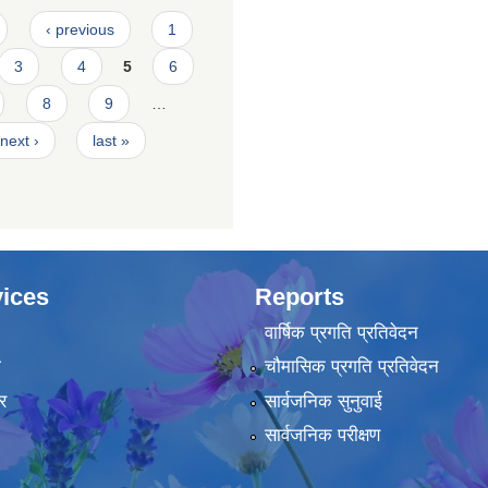
‹ previous
1
3
4
5
6
8
9
…
next ›
last »
ices
Reports
वार्षिक प्रगति प्रतिवेदन
ा
चौमासिक प्रगति प्रतिवेदन
र
सार्वजनिक सुनुवाई
सार्वजनिक परीक्षण