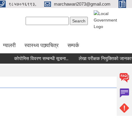
९८५७०१६९९३,
marchawari2073@gmail.com
Search form
Search
ग्यालरी
स्वास्थ्य पाश्र्वचित्र
सम्पर्क
कोपोमिस विवरण सम्बन्धी सूचना..
लेखा परीक्षक नियुक्तिको जानकारी पठ