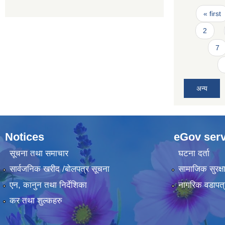
Pages
« first
2
7
अन्य
Notices
eGov serv
सूचना तथा समाचार
घटना दर्ता
सार्वजनिक खरीद /बोलपत्र सूचना
सामाजिक सुरक्ष
एन, कानुन तथा निर्देशिका
नागरिक वडापत्
कर तथा शुल्कहरु