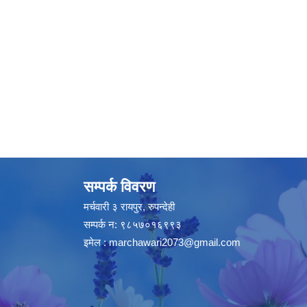
सम्पर्क विवरण
मर्चवारी ३ रायपुर, रुपन्देही
सम्पर्क न: ९८५७०१६९९३
इमेल :
marchawari2073@gmail.com