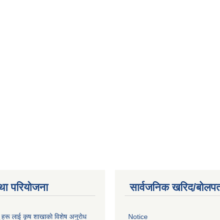
था परियोजना
सार्वजनिक खरिद/बोलपत
ू हरू लाई कृष शाखाकाे विशेष अनुराेध
Notice