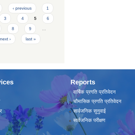
‹ previous
1
3
4
5
6
8
9
…
next ›
last »
ices
Reports
वार्षिक प्रगति प्रतिवेदन
ा
चौमासिक प्रगति प्रतिवेदन
र
सार्वजनिक सुनुवाई
सार्वजनिक परीक्षण