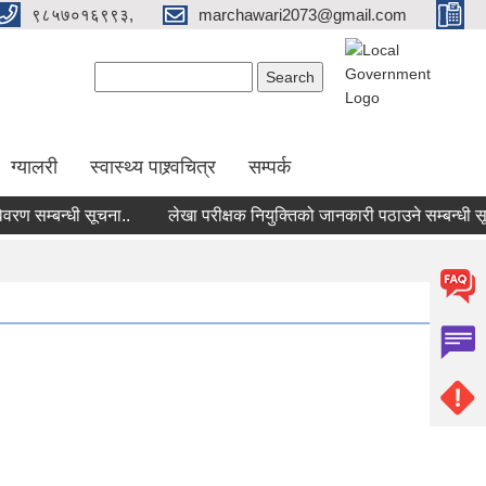
९८५७०१६९९३,
marchawari2073@gmail.com
Search form
Search
ग्यालरी
स्वास्थ्य पाश्र्वचित्र
सम्पर्क
सम्बन्धी सूचना..
लेखा परीक्षक नियुक्तिको जानकारी पठाउने सम्बन्धी सूचना