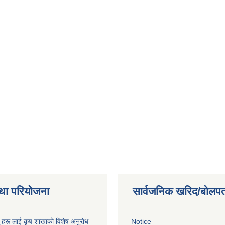
था परियोजना
सार्वजनिक खरिद/बोलपत
ू हरू लाई कृष शाखाकाे विशेष अनुराेध
Notice