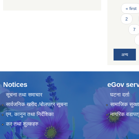
Pages
« first
2
7
अन्य
Notices
eGov serv
सूचना तथा समाचार
घटना दर्ता
सार्वजनिक खरीद /बोलपत्र सूचना
सामाजिक सुरक्ष
एन, कानुन तथा निर्देशिका
नागरिक वडापत्
कर तथा शुल्कहरु