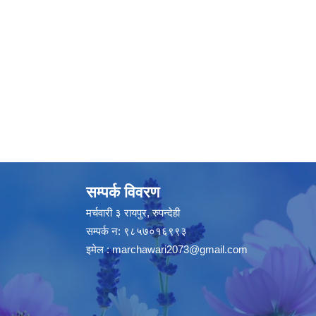
सम्पर्क विवरण
मर्चवारी ३ रायपुर, रुपन्देही
सम्पर्क न: ९८५७०१६९९३
इमेल :
marchawari2073@gmail.com