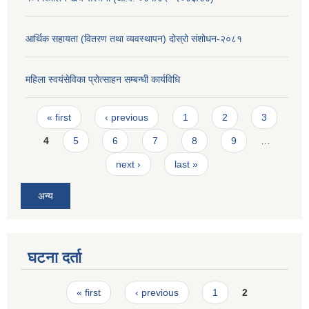
आर्थिक सहायता (वितरण तथा व्यवस्थापन) दोस्रो संशोधन-२०८१
महिला स्वयंसेविका प्रोत्साहन सम्बन्धी कार्यविधि
Pages
« first
‹ previous
1
2
3
4
5
6
7
8
9
…
next ›
last »
अन्य
घटना दर्ता
Pages
« first
‹ previous
1
2