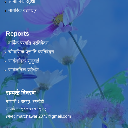
सामाजिक सुरक्षा
नागरिक वडापत्र
Reports
वार्षिक प्रगति प्रतिवेदन
चौमासिक प्रगति प्रतिवेदन
सार्वजनिक सुनुवाई
सार्वजनिक परीक्षण
सम्पर्क विवरण
मर्चवारी ३ रायपुर, रुपन्देही
सम्पर्क न: ९८५७०१६९९३
इमेल :
marchawari2073@gmail.com