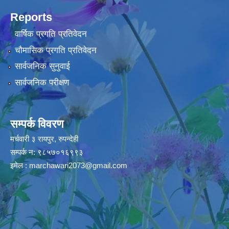
Reports
वार्षिक प्रगति प्रतिवेदन
चौमासिक प्रगति प्रतिवेदन
सार्वजनिक सुनुवाई
सार्वजनिक परीक्षण
सम्पर्क विवरण
मर्चवारी ३ रायपुर, रुपन्देही
सम्पर्क न: ९८५७०१६९९३
इमेल :
marchawari2073@gmail.com