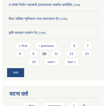
घ वर्गको निर्माण व्यवसायी इजाजतपत्र सम्बन्धि कार्यविधि,२०७६
विपद जोखिम न्युनिकरण तथा व्यवस्थापन ऐन,२०७६
कृषि व्यवसाय प्रबर्धन ऐन,२०७६
Pages
« first
‹ previous
…
6
7
8
9
10
11
12
13
14
next ›
last »
अन्य
घटना दर्ता
Pages
« first
‹ previous
1
2