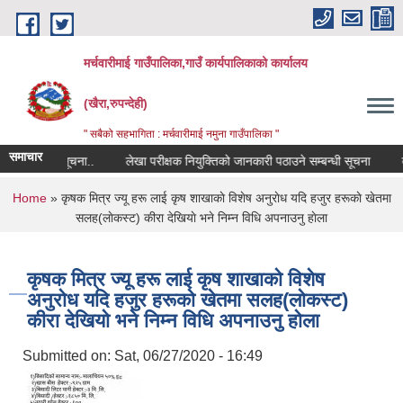
Skip to main content
मर्चवारीमाई गाउँपालिका,गाउँ कार्यपालिकाको कार्यालय
(खैरा,रुपन्देही)
" सबैको सहभागिता : मर्चवारीमाई नमुना गाउँपालिका "
समाचार
सम्बन्धी सूचना..
लेखा परीक्षक नियुक्तिको जानकारी पठाउने सम्बन्धी सूचना
बजार
You are here
Home
» कृषक मित्र ज्यू हरू लाई कृष शाखाकाे विशेष अनुराेध यदि हजुर हरूकाे खेतमा
सलह(लाेकस्ट) कीरा देखियाे भने निम्न विधि अपनाउनु हाेला
कृषक मित्र ज्यू हरू लाई कृष शाखाकाे विशेष
अनुराेध यदि हजुर हरूकाे खेतमा सलह(लाेकस्ट)
कीरा देखियाे भने निम्न विधि अपनाउनु हाेला
Submitted on:
Sat, 06/27/2020 - 16:49