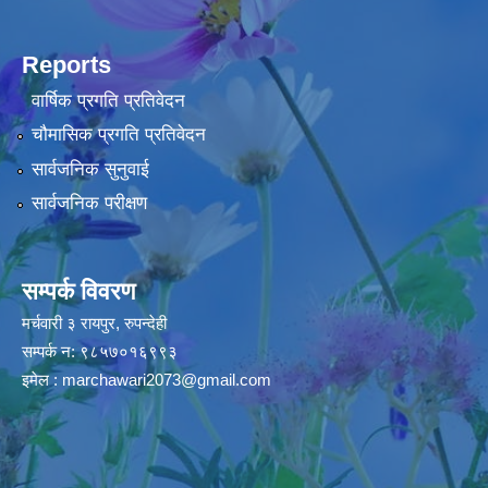
Reports
वार्षिक प्रगति प्रतिवेदन
चौमासिक प्रगति प्रतिवेदन
सार्वजनिक सुनुवाई
सार्वजनिक परीक्षण
सम्पर्क विवरण
मर्चवारी ३ रायपुर, रुपन्देही
सम्पर्क न: ९८५७०१६९९३
इमेल :
marchawari2073@gmail.com