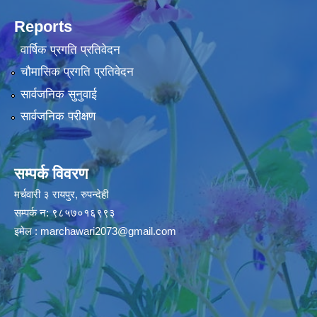
Reports
वार्षिक प्रगति प्रतिवेदन
चौमासिक प्रगति प्रतिवेदन
सार्वजनिक सुनुवाई
सार्वजनिक परीक्षण
सम्पर्क विवरण
मर्चवारी ३ रायपुर, रुपन्देही
सम्पर्क न: ९८५७०१६९९३
इमेल :
marchawari2073@gmail.com