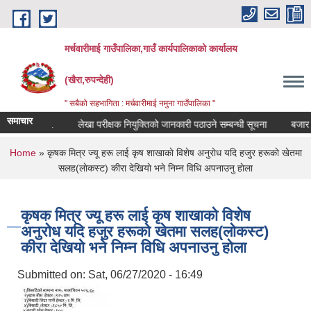
Skip to main content
मर्चवारीमाई गाउँपालिका,गाउँ कार्यपालिकाको कार्यालय
(खैरा,रुपन्देही)
" सबैको सहभागिता : मर्चवारीमाई नमुना गाउँपालिका "
समाचार
्धी सूचना..
लेखा परीक्षक नियुक्तिको जानकारी पठाउने सम्बन्धी सूचना
बजार मूल्य
You are here
Home
» कृषक मित्र ज्यू हरू लाई कृष शाखाकाे विशेष अनुराेध यदि हजुर हरूकाे खेतमा
सलह(लाेकस्ट) कीरा देखियाे भने निम्न विधि अपनाउनु हाेला
कृषक मित्र ज्यू हरू लाई कृष शाखाकाे विशेष
अनुराेध यदि हजुर हरूकाे खेतमा सलह(लाेकस्ट)
कीरा देखियाे भने निम्न विधि अपनाउनु हाेला
Submitted on:
Sat, 06/27/2020 - 16:49