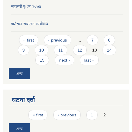
सहकारी एेन २०७४
गाउँसभा संचालन कार्यविधि
Pages
« first
‹ previous
…
7
8
9
10
11
12
13
14
15
next ›
last »
अन्य
घटना दर्ता
Pages
« first
‹ previous
1
2
अन्य